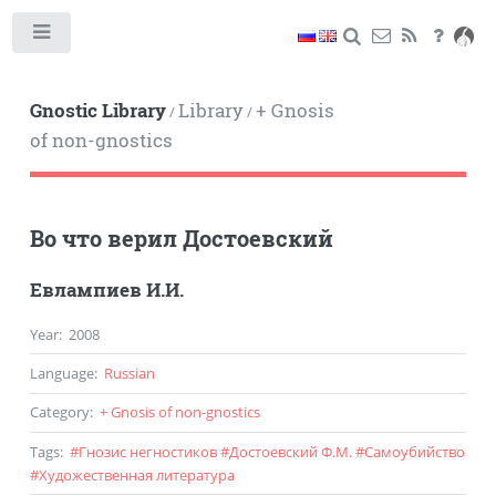
Toggle
Gnostic Library
Library
+ Gnosis
/
/
of non-gnostics
Во что верил Достоевский
Евлампиев И.И.
Year
:
2008
Language
:
Russian
Category
:
+ Gnosis of non-gnostics
Tags
:
#
Гнозис негностиков
#
Достоевский Ф.М.
#
Самоубийство
#
Художественная литература