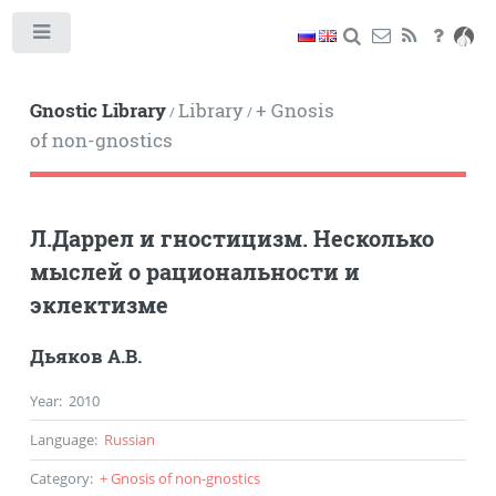
Toggle
Gnostic Library
Library
+ Gnosis
/
/
of non-gnostics
Л.Даррел и гностицизм. Несколько
мыслей о рациональности и
эклектизме
Дьяков А.В.
Year
:
2010
Language
:
Russian
Category
:
+ Gnosis of non-gnostics