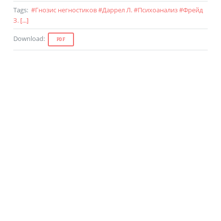
Tags
:
#
Гнозис негностиков
#
Даррел Л.
#
Психоанализ
#
Фрейд
З.
[...]
Download
:
PDF