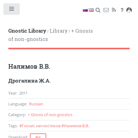
Toggle
Gnostic Library
Library
+ Gnosis
/
/
of non-gnostics
Налимов В.В.
Дрогалина Ж.А.
Year
:
2011
Language
:
Russian
Category
:
+ Gnosis of non-gnostics
Tags
:
#
Гнозис негностиков
#
Налимов В.В.
Download
:
PDF