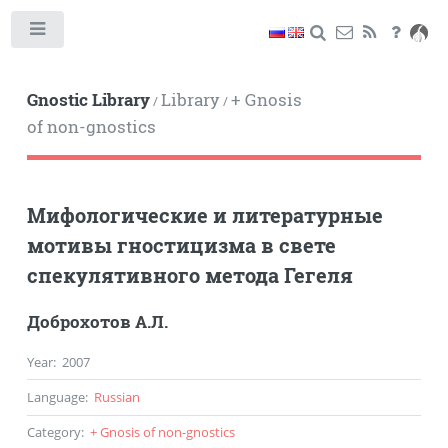
Toggle
Gnostic Library
Library
+ Gnosis
/
/
of non-gnostics
Мифологические и литературные
мотивы гностицизма в свете
спекулятивного метода Гегеля
Доброхотов А.Л.
Year
:
2007
Language
:
Russian
Category
:
+ Gnosis of non-gnostics