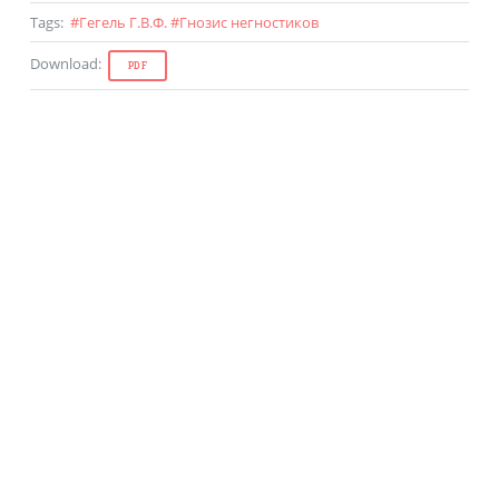
Tags
:
#
Гегель Г.В.Ф.
#
Гнозис негностиков
Download
:
PDF