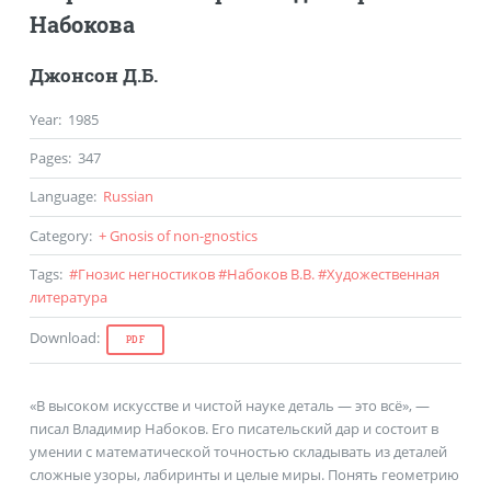
Набокова
Джонсон Д.Б.
Year
:
1985
Pages
:
347
Language
:
Russian
Category
:
+ Gnosis of non-gnostics
Tags
:
#
Гнозис негностиков
#
Набоков В.В.
#
Художественная
литература
Download
:
PDF
«В высоком искусстве и чистой науке деталь — это всё», —
писал Владимир Набоков. Его писательский дар и состоит в
умении с математической точностью складывать из деталей
сложные узоры, лабиринты и целые миры. Понять геометрию