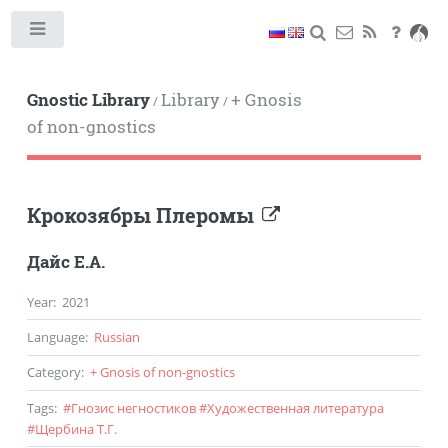
Toggle
Gnostic Library
Library
+ Gnosis
/
/
of non-gnostics
Крокозябры Плеромы
Дайс Е.А.
Year
:
2021
Language
:
Russian
Category
:
+ Gnosis of non-gnostics
Tags
:
#
Гнозис негностиков
#
Художественная литература
#
Щербина Т.Г.