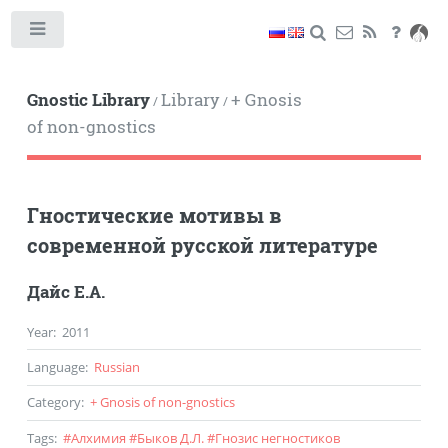
Toggle
Gnostic Library
Library
+ Gnosis
/
/
of non-gnostics
Гностические мотивы в
современной русской литературе
Дайс Е.А.
Year
:
2011
Language
:
Russian
Category
:
+ Gnosis of non-gnostics
Tags
:
#
Алхимия
#
Быков Д.Л.
#
Гнозис негностиков