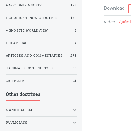
+ NOT ONLY GNOSIS
173
Download
:
+ GNOSIS OF NON-GNOSTICS
146
Video
:
Дайс 
+ GNOSTIC WORLDVIEW
5
+ CLAPTRAP
4
ARTICLES AND COMMENTARIES
278
JOURNALS, CONFERENCES
33
CRITICISM
21
Other doctrines
MANICHAEISM
PAULICIANS