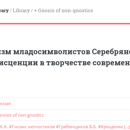
rary
Library
+ Gnosis of non-gnostics
/
/
зм младосимволистов Серебряног
сценции в творчестве совреме
ussian
Gnosis of non-gnostics
А.А.
#
Гнозис негностиков
#
Гребенщиков Б.Б.
#
Крещение
[...]