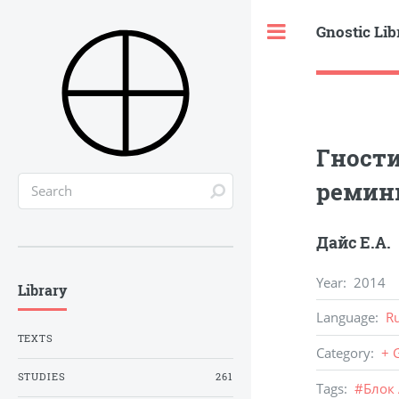
Gnostic Lib
Toggle
Гности
ремини
Дайс Е.А.
Year
:
2014
Library
Language
:
R
TEXTS
Category
:
+ 
STUDIES
261
Tags
:
#
Блок 