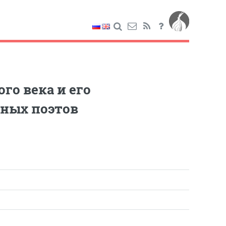
о века и его
нных поэтов