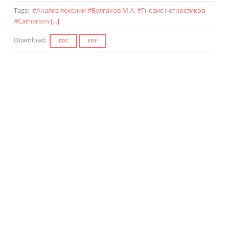
Tags
:
#
Анализ лексики
#
Булгаков М.А.
#
Гнозис негностиков
#
Catharism
[...]
Download
:
DOC
PDF