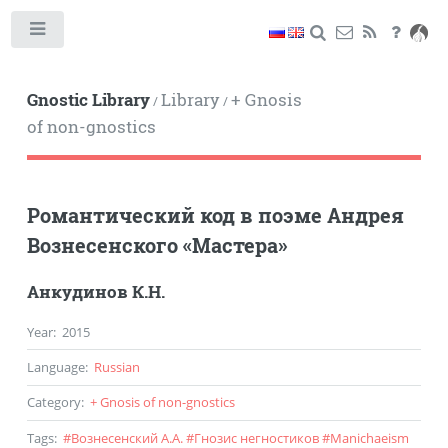
Toggle
Gnostic Library
Library
+ Gnosis
/
/
of non-gnostics
Романтический код в поэме Андрея
Вознесенского «Мастера»
Анкудинов К.Н.
Year
:
2015
Language
:
Russian
Category
:
+ Gnosis of non-gnostics
Tags
:
#
Вознесенский А.А.
#
Гнозис негностиков
#
Manichaeism