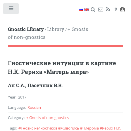
Toggle
Gnostic Library
Library
+ Gnosis
/
/
of non-gnostics
Гностические интуиции в картине
Н.К. Рериха «Матерь мира»
Ан С.А.
,
Пасечник В.В.
Year
:
2017
Language
:
Russian
Category
:
+ Gnosis of non-gnostics
Tags
:
#
Гнозис негностиков
#
Живопись
#
Плерома
#
Рерих Н.К.