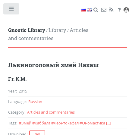
Toggle
Gnostic Library
Library
Articles
/
/
and commentaries
Львиноголовый змей Нахаш
Fr. K.M.
Year
:
2015
Language
:
Russian
Category
:
Articles and commentaries
Tags
:
#
Змей
#
Каббала
#
Леонтокефал
#
Ономастика
[...]
Download
:
PDF