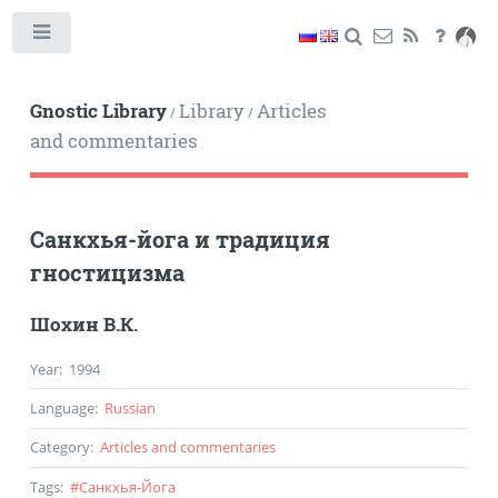
Toggle
Gnostic Library
Library
Articles
/
/
and commentaries
Санкхья-йога и традиция
гностицизма
Шохин В.К.
Year
:
1994
Language
:
Russian
Category
:
Articles and commentaries
Tags
:
#
Санкхья-Йога