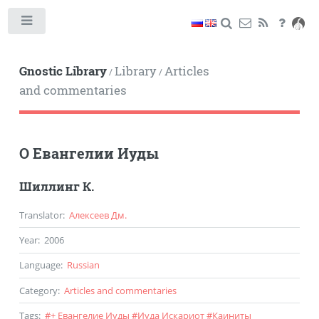
Toggle
Gnostic Library
Library
Articles
/
/
and commentaries
О Евангелии Иуды
Шиллинг К.
Translator
:
Алексеев Дм.
Year
:
2006
Language
:
Russian
Category
:
Articles and commentaries
Tags
:
#
+ Евангелие Иуды
#
Иуда Искариот
#
Каиниты