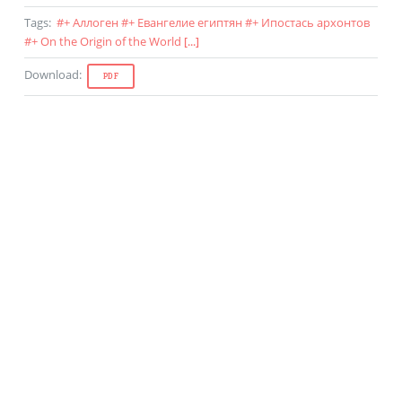
Tags
:
#
+ Аллоген
#
+ Евангелие египтян
#
+ Ипостась архонтов
#
+ On the Origin of the World
[...]
Download
:
PDF