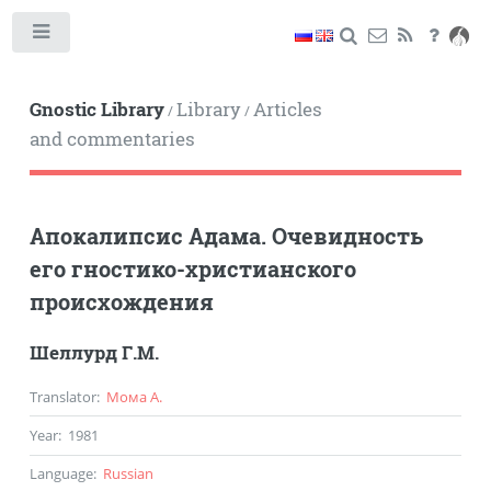
Toggle
Gnostic Library
Library
Articles
/
/
and commentaries
Апокалипсис Адама. Очевидность
его гностико-христианского
происхождения
Шеллурд Г.М.
Translator
:
Мома А.
Year
:
1981
Language
:
Russian