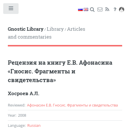
Toggle
Gnostic Library
Library
Articles
/
/
and commentaries
Рецензия на книгу Е.В. Афонасина
«Гносис. Фрагменты и
свидетельства»
Хосроев А.Л.
Reviewed
:
Афонасин Е.В. Гносис. Фрагменты и свидетельства
Year
:
2008
Language
:
Russian