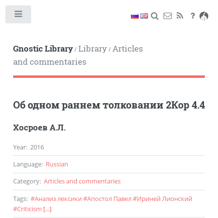
Toggle
Gnostic Library
Library
Articles
/
/
and commentaries
Об одном раннем толковании 2Кор 4.4
Хосроев А.Л.
Year
:
2016
Language
:
Russian
Category
:
Articles and commentaries
Tags
:
#
Анализ лексики
#
Апостол Павел
#
Ириней Лионский
#
Criticism
[...]