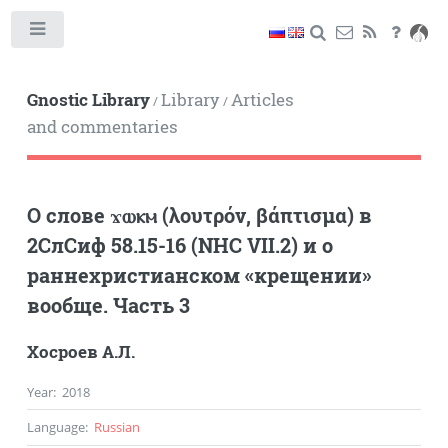
Toggle
Gnostic Library
Library
Articles
/
/
and commentaries
О слове ϫⲱⲕⲙ (λουτρόν, βάπτισμα) в
2СлСиф 58.15-16 (NHC VII.2) и о
раннехристианском «крещении»
вообще. Часть 3
Хосроев А.Л.
Year
:
2018
Language
:
Russian