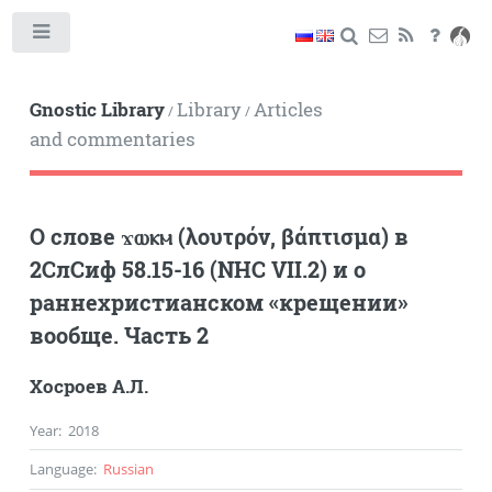
Toggle
Gnostic Library
Library
Articles
/
/
and commentaries
О слове ϫⲱⲕⲙ (λουτρόν, βάπτισμα) в
2СлСиф 58.15-16 (NHC VII.2) и о
раннехристианском «крещении»
вообще. Часть 2
Хосроев А.Л.
Year
:
2018
Language
:
Russian