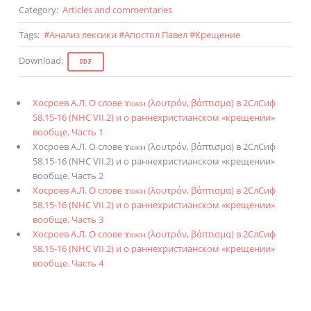
Category
:
Articles and commentaries
Tags
:
#
Анализ лексики
#
Апостол Павел
#
Крещение
Download
:
PDF
Хосроев А.Л. О слове ϫⲱⲕⲙ (λουτρόν, βάπτισμα) в 2СлСиф
58.15-16 (NHC VII.2) и о раннехристианском «крещении»
вообще. Часть 1
Хосроев А.Л. О слове ϫⲱⲕⲙ (λουτρόν, βάπτισμα) в 2СлСиф
58.15-16 (NHC VII.2) и о раннехристианском «крещении»
вообще. Часть 2
Хосроев А.Л. О слове ϫⲱⲕⲙ (λουτρόν, βάπτισμα) в 2СлСиф
58.15-16 (NHC VII.2) и о раннехристианском «крещении»
вообще. Часть 3
Хосроев А.Л. О слове ϫⲱⲕⲙ (λουτρόν, βάπτισμα) в 2СлСиф
58.15-16 (NHC VII.2) и о раннехристианском «крещении»
вообще. Часть 4