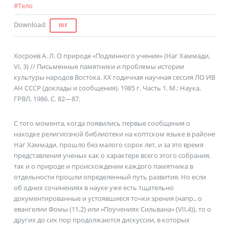
#
Тело
Download
:
PDF
Хосроев А. Л. О природе «Подлинного учения» (Наг Хаммади,
VI, 3) // Письменные памятники и проблемы истории
культуры народов Востока. XX годичная научная сессия ЛО ИВ
АН СССР (доклады и сообщения). 1985 г. Часть 1. М.: Наука,
ГРВЛ, 1986. С. 82—87.
С того момента, когда появились первые сообщения о
находке религиозной библиотеки на коптском языке в районе
Наг Хаммади, прошло без малого сорок лет, и за это время
представления ученых как о характере всего этого собрания,
так и о природе и происхождении каждого памятника в
отдельности прошли определенный путь развития. Но если
об одних сочинениях в науке уже есть тщательно
документированные и устоявшиеся точки зрения (напр., о
евангелии Фомы (11,2) или «Поучениях Сильвана» (VII,4)), то о
других до сих пор продолжаются дискуссии, в которых