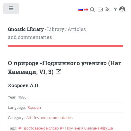
Toggle
Gnostic Library
Library
Articles
/
/
and commentaries
О природе «Подлинного учения» (Наг
Хаммади, VI, 3)
Хосроев А.Л.
Year
:
1986
Language
:
Russian
Category
:
Articles and commentaries
Tags
:
#
+ Достоверное слово
#
+ Поучения Силуана
#
Душа