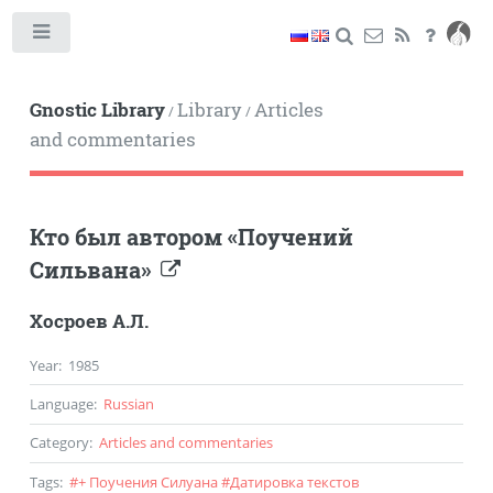
Toggle
Gnostic Library
Library
Articles
/
/
and commentaries
Кто был автором «Поучений
Сильвана»
Хосроев А.Л.
Year
:
1985
Language
:
Russian
Category
:
Articles and commentaries
Tags
:
#
+ Поучения Силуана
#
Датировка текстов