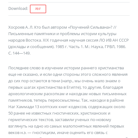
Download
:
PDF
Хосроев А. Л. Кто был автором «Поучений Сильвана»? //
Письменные памятники и проблемы истории культуры
народов Востока. XIX годичная научная сессия ЛО ИВ АН СССР
(доклады и сообщения). 1985 г. Часть 1. М.: Наука, ГРВЛ, 1986.
С. 144—149.
Последнее слово в изучении истории раннего христианства
еще не сказано, и если одни стороны этого сложного явления
до сих пор остаются в тени (напр., мы очень мало знаем о
первых шагах христианства в Египте), то другие, благодаря
археологическим раскопкам и находкам новых письменных
памятников, теперь переосмыслены. Так, находки в районе
Наг Хаммади 13 коптских книг-кодексов, содержащих около
50 ранее не известных гностических, христианских и
герметических текстов, заставили ученых по-новому
взглянуть на одно из самых малопонятных явлений первых
веков н.э. — гностицизм, иначе оценить его связь с