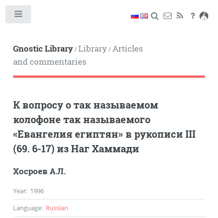
Toggle
Gnostic Library
Library
Articles
/
/
and commentaries
К вопросу о так называемом
колофоне так называемого
«Евангелия египтян» в рукописи III
(69. 6-17) из Наг Хаммади
Хосроев А.Л.
Year
:
1996
Language
:
Russian