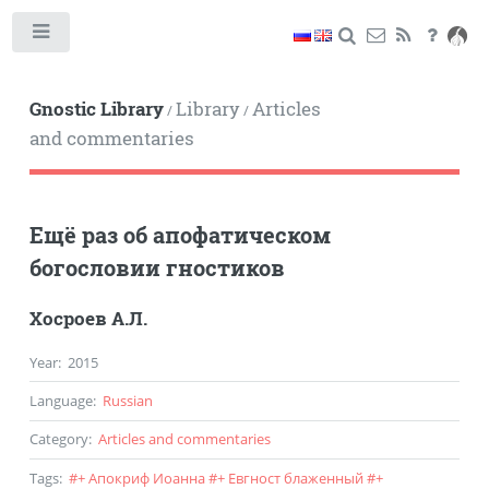
Toggle
Gnostic Library
Library
Articles
/
/
and commentaries
Ещё раз об апофатическом
богословии гностиков
Хосроев А.Л.
Year
:
2015
Language
:
Russian
Category
:
Articles and commentaries
Tags
:
#
+ Апокриф Иоанна
#
+ Евгност блаженный
#
+