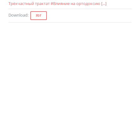
Трёхчастный трактат
#
Влияние на ортодоксию
[...]
Download
:
PDF