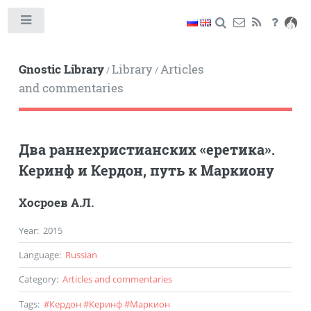
Toggle
Gnostic Library
Library
Articles
/
/
and commentaries
Два раннехристианских «еретика».
Керинф и Кердон, путь к Маркиону
Хосроев А.Л.
Year
:
2015
Language
:
Russian
Category
:
Articles and commentaries
Tags
:
#
Кердон
#
Керинф
#
Маркион