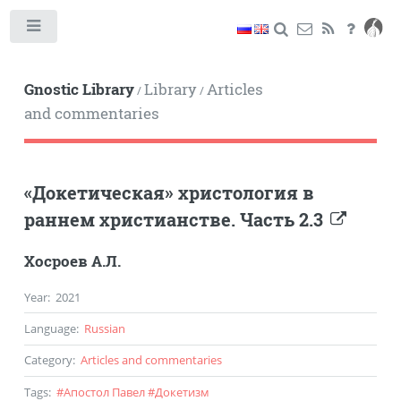
Toggle
Gnostic Library
Library
Articles
/
/
and commentaries
«Докетическая» христология в
раннем христианстве. Часть 2.3
Хосроев А.Л.
Year
:
2021
Language
:
Russian
Category
:
Articles and commentaries
Tags
:
#
Апостол Павел
#
Докетизм