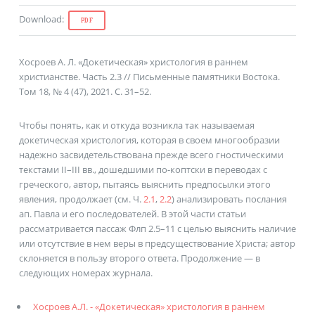
Download
:
PDF
Хосроев А. Л. «Докетическая» христология в раннем
христианстве. Часть 2.3 // Письменные памятники Востока.
Том 18, № 4 (47), 2021. С. 31–52.
Чтобы понять, как и откуда возникла так называемая
докетическая христология, которая в своем многообразии
надежно засвидетельствована прежде всего гностическими
текстами II–III вв., дошедшими по-коптски в переводах с
греческого, автор, пытаясь выяснить предпосылки этого
явления, продолжает (см. Ч.
2.1
,
2.2
) анализировать послания
ап. Павла и его последователей. В этой части статьи
рассматривается пассаж Флп 2.5–11 с целью выяснить наличие
или отсутствие в нем веры в предсуществование Христа; автор
склоняется в пользу второго ответа. Продолжение — в
следующих номерах журнала.
Хосроев А.Л. - «Докетическая» христология в раннем