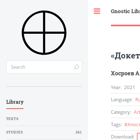
Gnostic Lib
Toggle
«Докет
Хосроев А
Year
:
2021
Language
:
R
Library
Category
:
Ar
TEXTS
Tags
:
#
Апос
STUDIES
261
Download
: