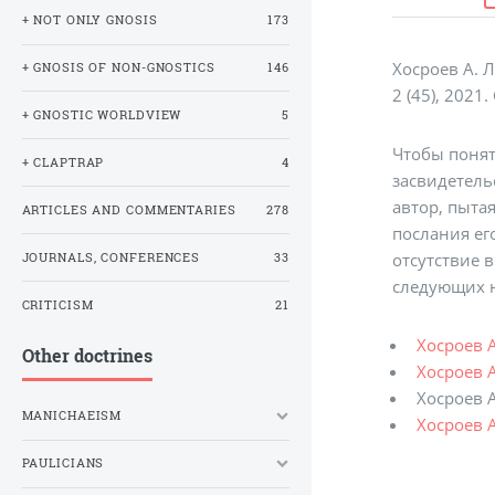
+ NOT ONLY GNOSIS
173
Хосроев А. 
+ GNOSIS OF NON-GNOSTICS
146
2 (45), 2021.
+ GNOSTIC WORLDVIEW
5
Чтобы понят
+ CLAPTRAP
4
засвидетельс
автор, пыта
ARTICLES AND COMMENTARIES
278
послания ег
отсутствие 
JOURNALS, CONFERENCES
33
следующих 
CRITICISM
21
Хосроев А
Other doctrines
Хосроев А
Хосроев А
MANICHAEISM
Хосроев А
PAULICIANS