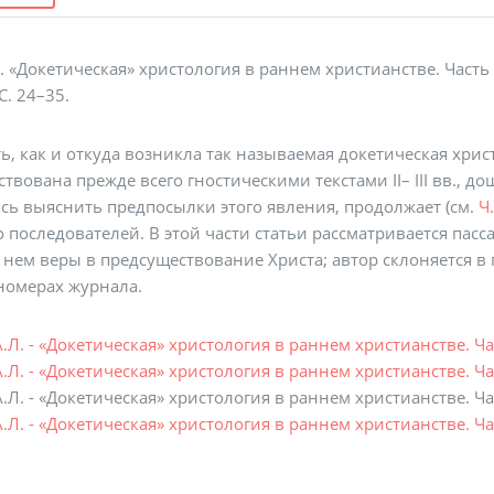
Л. «Докетическая» христология в раннем христианстве. Часть
 С. 24–35.
ь, как и откуда возникла так называемая докетическая хри
твована прежде всего гностическими текстами II– III вв., д
ясь выяснить предпосылки этого явления, продолжает (см.
Ч.
о последователей. В этой части статьи рассматривается пас
в нем веры в предсуществование Христа; автор склоняется в
номерах журнала.
.Л. - «Докетическая» христология в раннем христианстве. Ча
.Л. - «Докетическая» христология в раннем христианстве. Час
.Л. - «Докетическая» христология в раннем христианстве. Час
.Л. - «Докетическая» христология в раннем христианстве. Час