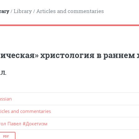
rary
Library
Articles and commentaries
/
/
ическая» христология в раннем 
.Л.
ussian
ticles and commentaries
тол Павел
#
Докетизм
PDF