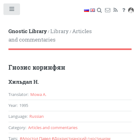
Toggle
Gnostic Library
Library
Articles
/
/
and commentaries
Гнозис коринфян
Хильдал Н.
Translator
:
Мома А.
Year
:
1995
Language
:
Russian
Category
:
Articles and commentaries
Tags
:
#
Апостол Павел
#
Дохристианский гностицизм