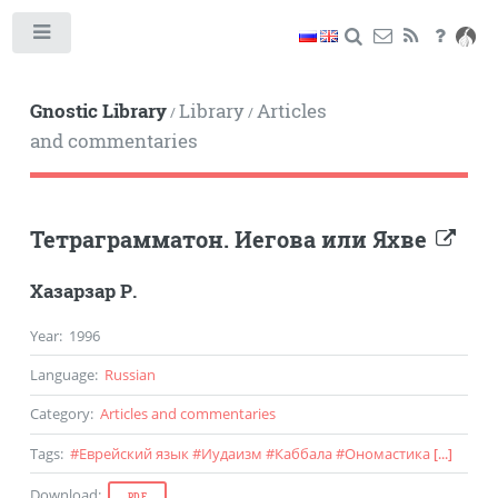
Toggle
Gnostic Library
Library
Articles
/
/
and commentaries
Тетраграмматон. Иегова или Яхве
Хазарзар Р.
Year
:
1996
Language
:
Russian
Category
:
Articles and commentaries
Tags
:
#
Еврейский язык
#
Иудаизм
#
Каббала
#
Ономастика
[...]
Download
:
PDF