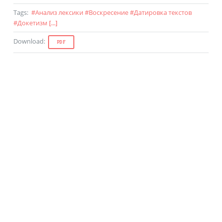
Tags
:
#
Анализ лексики
#
Воскресение
#
Датировка текстов
#
Докетизм
[...]
Download
:
PDF