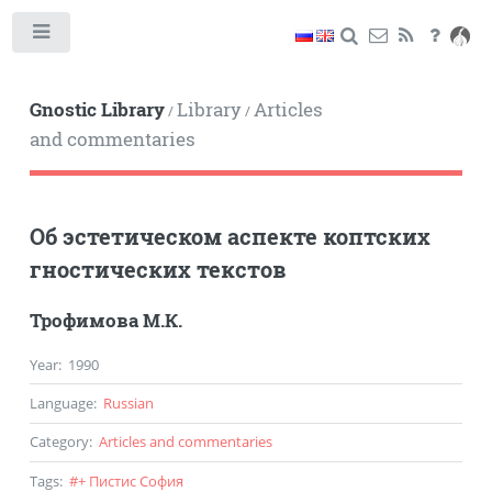
Toggle
Gnostic Library
Library
Articles
/
/
and commentaries
Об эстетическом аспекте коптских
гностических текстов
Трофимова М.К.
Year
:
1990
Language
:
Russian
Category
:
Articles and commentaries
Tags
:
#
+ Пистис София