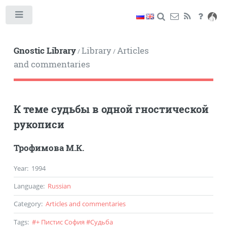
Toggle
Gnostic Library
Library
Articles
/
/
and commentaries
К теме судьбы в одной гностической
рукописи
Трофимова М.К.
Year
:
1994
Language
:
Russian
Category
:
Articles and commentaries
Tags
:
#
+ Пистис София
#
Судьба