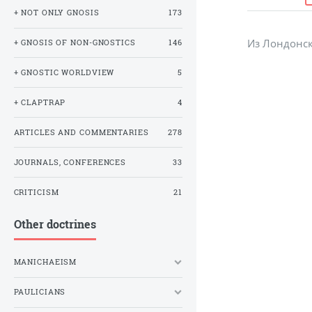
+ NOT ONLY GNOSIS
173
Из Лондонско
+ GNOSIS OF NON-GNOSTICS
146
+ GNOSTIC WORLDVIEW
5
+ CLAPTRAP
4
ARTICLES AND COMMENTARIES
278
JOURNALS, CONFERENCES
33
CRITICISM
21
Other doctrines
MANICHAEISM
PAULICIANS