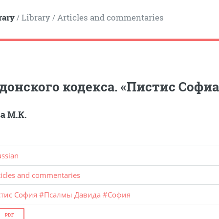
rary
Library
Articles and commentaries
/
/
донского кодекса. «Пистис Софиа»
а М.К.
ussian
ticles and commentaries
стис София
#
Псалмы Давида
#
София
PDF