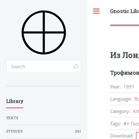
Gnostic Lib
Toggle
Из Лон
Трофимов
Year
:
1991
Language
:
R
Library
Category
:
Ar
TEXTS
Tags
:
#
+ Пи
STUDIES
261
Download
: