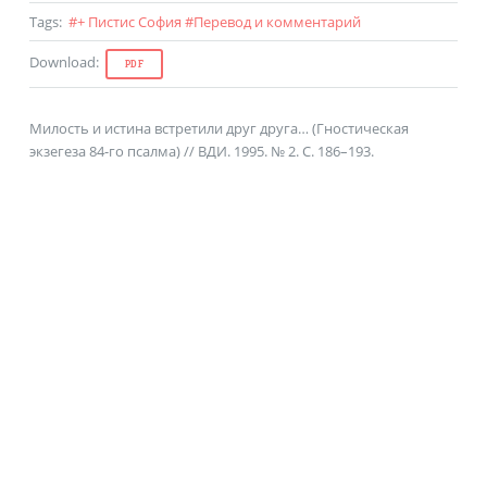
Tags
:
#
+ Пистис София
#
Перевод и комментарий
Download
:
PDF
Милость и истина встретили друг друга… (Гностическая
экзегеза 84-го псалма) // ВДИ. 1995. № 2. С. 186–193.