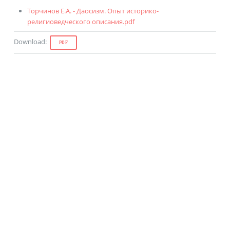
Торчинов Е.А. - Даосизм. Опыт историко-
религиоведческого описания.pdf
Download
:
PDF