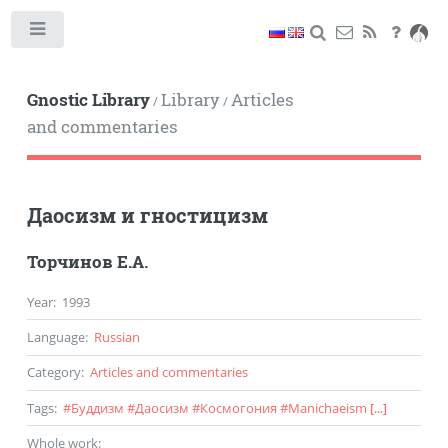
Toggle
Gnostic Library
Library
Articles
/
/
and commentaries
Даосизм и гностицизм
Торчинов Е.А.
Year
:
1993
Language
:
Russian
Category
:
Articles and commentaries
Tags
:
#
Буддизм
#
Даосизм
#
Космогония
#
Manichaeism
[...]
Whole work
: