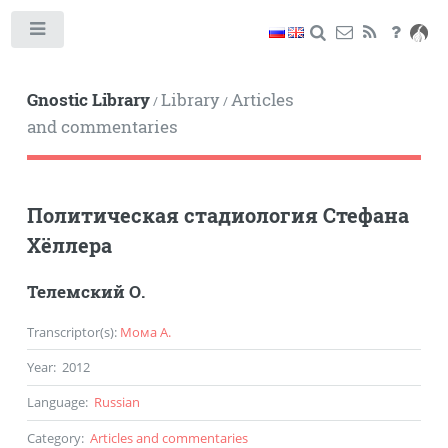
Toggle
Gnostic Library
Library
Articles
/
/
and commentaries
Политическая стадиология Стефана
Хёллера
Телемский О.
Transcriptor(s)
:
Мома А.
Year
:
2012
Language
:
Russian
Category
:
Articles and commentaries