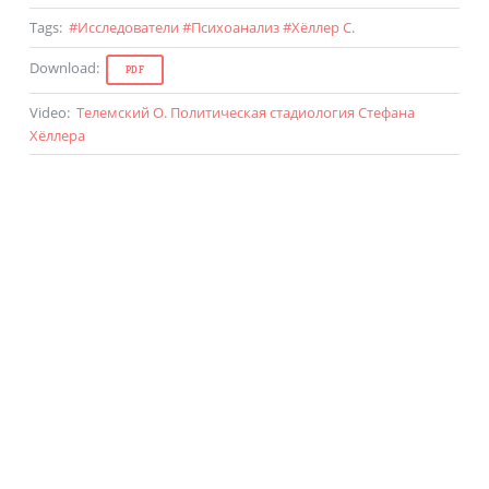
Tags
:
#
Исследователи
#
Психоанализ
#
Хёллер С.
Download
:
PDF
Video
:
Телемский О. Политическая стадиология Стефана
Хёллера