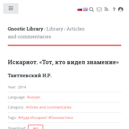
Toggle
Gnostic Library
Library
Articles
/
/
and commentaries
Искариот. «Тот, кто видел знамение»
Тантлевский И.Р.
Year
:
2014
Language
:
Russian
Category
:
Articles and commentaries
Tags
:
#
Иуда Искариот
#
Ономастика
Download
:
PDF