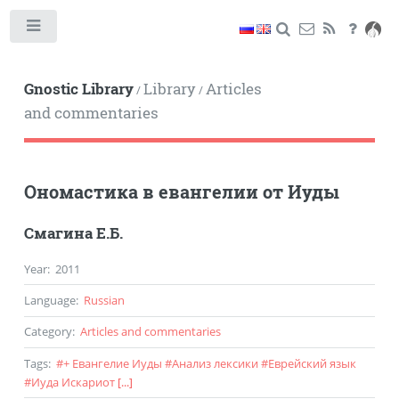
Toggle
Gnostic Library
Library
Articles
/
/
and commentaries
Ономастика в евангелии от Иуды
Смагина Е.Б.
Year
:
2011
Language
:
Russian
Category
:
Articles and commentaries
Tags
:
#
+ Евангелие Иуды
#
Анализ лексики
#
Еврейский язык
#
Иуда Искариот
[...]