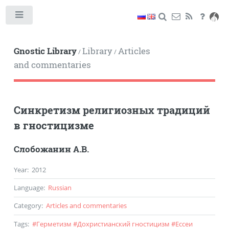
Toggle
Gnostic Library
Library
Articles
/
/
and commentaries
Синкретизм религиозных традиций
в гностицизме
Слобожанин А.В.
Year
:
2012
Language
:
Russian
Category
:
Articles and commentaries
Tags
:
#
Герметизм
#
Дохристианский гностицизм
#
Ессеи