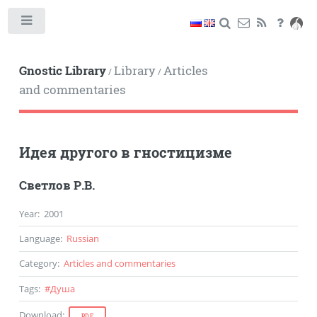
Toggle
Gnostic Library
Library
Articles
/
/
and commentaries
Идея другого в гностицизме
Светлов Р.В.
Year
:
2001
Language
:
Russian
Category
:
Articles and commentaries
Tags
:
#
Душа
Download
:
PDF