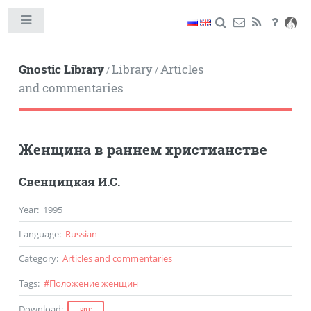
Toggle
Gnostic Library
Library
Articles
/
/
and commentaries
Женщина в раннем христианстве
Свенцицкая И.С.
Year
:
1995
Language
:
Russian
Category
:
Articles and commentaries
Tags
:
#
Положение женщин
Download
:
PDF