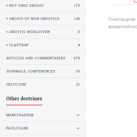
+ NOT ONLY GNOSIS
173
Гностицизм І
+ GNOSIS OF NON-GNOSTICS
146
византийско
+ GNOSTIC WORLDVIEW
5
+ CLAPTRAP
4
ARTICLES AND COMMENTARIES
278
JOURNALS, CONFERENCES
33
CRITICISM
21
Other doctrines
MANICHAEISM
PAULICIANS