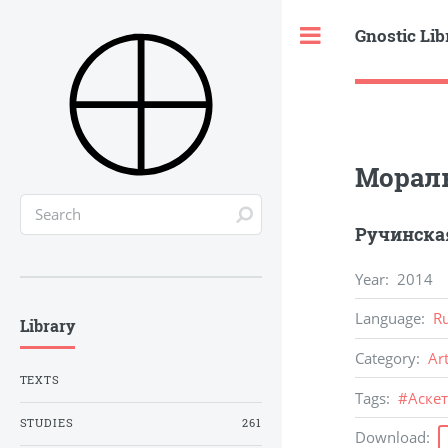
Gnostic Lib
Toggle
Мораль
Ручинская
Year
:
2014
Language
:
R
Library
Category
:
Ar
TEXTS
Tags
:
#
Аске
STUDIES
261
Download
: