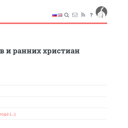
в и ранних христиан
рода
[...]