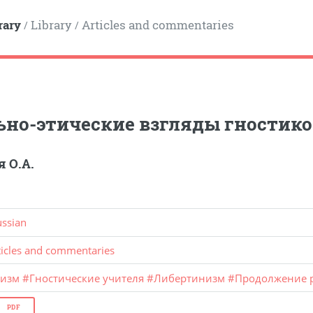
rary
Library
Articles and commentaries
/
/
но-этические взгляды гностико
 О.А.
ussian
ticles and commentaries
тизм
#
Гностические учителя
#
Либертинизм
#
Продолжение 
PDF