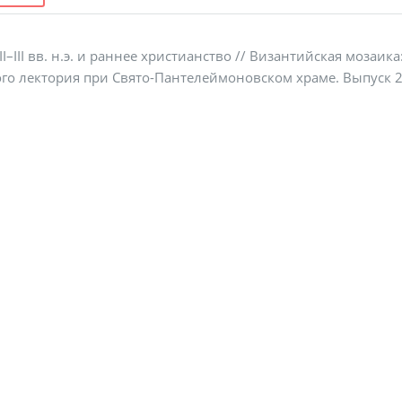
І–ІІІ вв. н.э. и раннее христианство // Византийская моза
го лектория при Свято-Пантелеймоновском храме. Выпуск 2 –