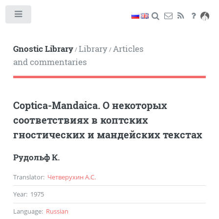
Toggle
Gnostic Library
Library
Articles
/
/
and commentaries
Coptica-Mandaica. О некоторых
соответствиях в коптских
гностических и мандейских текстах
Рудольф К.
Translator
:
Четверухин А.С.
Year
:
1975
Language
:
Russian