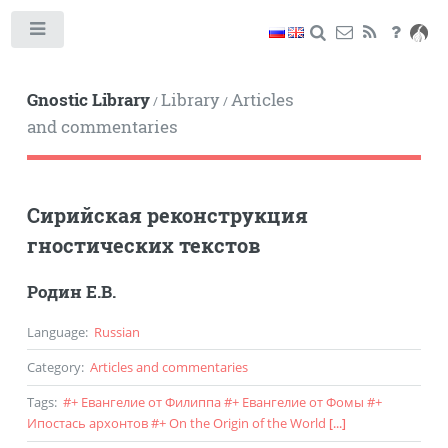
Toggle
Gnostic Library
Library
Articles
/
/
and commentaries
Сирийская реконструкция
гностических текстов
Родин Е.В.
Language
:
Russian
Category
:
Articles and commentaries
Tags
:
#
+ Евангелие от Филиппа
#
+ Евангелие от Фомы
#
+
Ипостась архонтов
#
+ On the Origin of the World
[...]