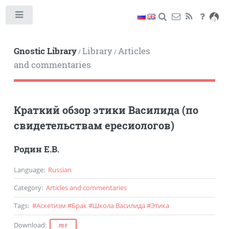
Toggle
Gnostic Library
Library
Articles
/
/
and commentaries
Краткий обзор этики Василида (по
свидетельствам ересиологов)
Родин Е.В.
Language
:
Russian
Category
:
Articles and commentaries
Tags
:
#
Аскетизм
#
Брак
#
Школа Василида
#
Этика
Download
:
PDF