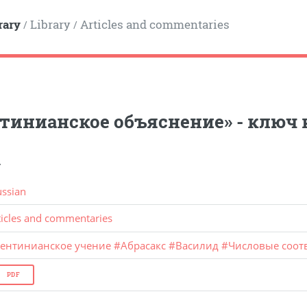
rary
Library
Articles and commentaries
/
/
тинианское объяснение» - ключ 
.
ussian
ticles and commentaries
лентинианское учение
#
Абрасакс
#
Василид
#
Числовые соот
PDF