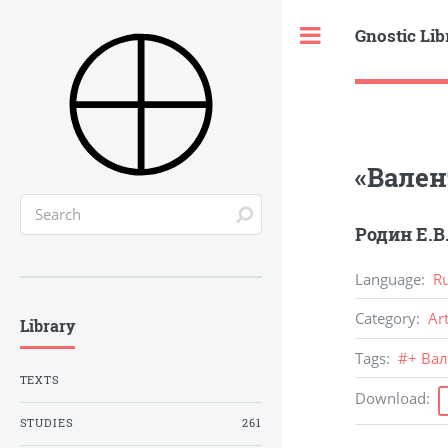
Gnostic Lib
Toggle
«Вален
Родин Е.В
Language
:
R
Category
:
Ar
Library
Tags
:
#
+ Ва
TEXTS
Download
:
STUDIES
261