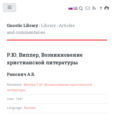
Toggle
Gnostic Library
Library
Articles
/
/
and commentaries
Р.Ю. Виппер, Возникновение
христианской литературы
Ранович А.Б.
Reviewed
:
Виппер Р.Ю. Возникновение христианской
литературы
Year
:
1947
Language
:
Russian