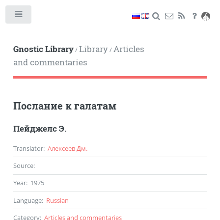
Toggle
Gnostic Library
Library
Articles
/
/
and commentaries
Послание к галатам
Пейджелс Э.
Translator
:
Алексеев Дм.
Source
:
Year
:
1975
Language
:
Russian
Category
:
Articles and commentaries