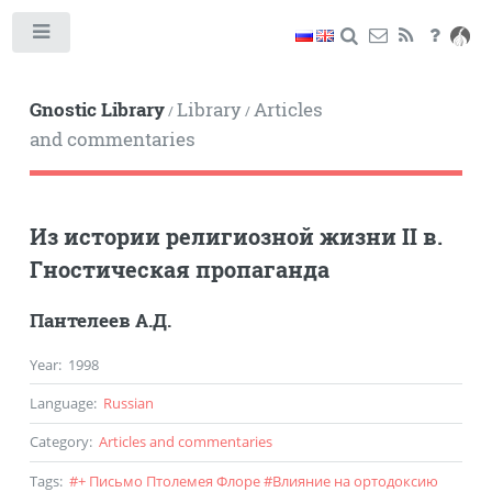
Toggle
Gnostic Library
Library
Articles
/
/
and commentaries
Из истории религиозной жизни II в.
Гностическая пропаганда
Пантелеев А.Д.
Year
:
1998
Language
:
Russian
Category
:
Articles and commentaries
Tags
:
#
+ Письмо Птолемея Флоре
#
Влияние на ортодоксию