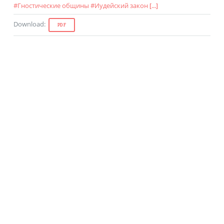
#
Гностические общины
#
Иудейский закон
[...]
Download
:
PDF