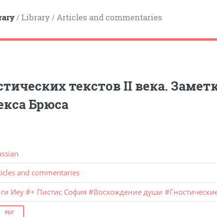
rary
Library
Articles and commentaries
/
/
стических текстов II века. Заметк
екса Брюса
ussian
ticles and commentaries
иги Иеу
#
+ Пистис София
#
Восхождение души
#
Гностически
PDF